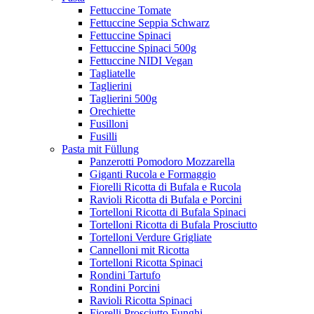
Fettuccine Tomate
Fettuccine Seppia Schwarz
Fettuccine Spinaci
Fettuccine Spinaci 500g
Fettuccine NIDI Vegan
Tagliatelle
Taglierini
Taglierini 500g
Orechiette
Fusilloni
Fusilli
Pasta mit Füllung
Panzerotti Pomodoro Mozzarella
Giganti Rucola e Formaggio
Fiorelli Ricotta di Bufala e Rucola
Ravioli Ricotta di Bufala e Porcini
Tortelloni Ricotta di Bufala Spinaci
Tortelloni Ricotta di Bufala Prosciutto
Tortelloni Verdure Grigliate
Cannelloni mit Ricotta
Tortelloni Ricotta Spinaci
Rondini Tartufo
Rondini Porcini
Ravioli Ricotta Spinaci
Fiorelli Prosciutto Funghi