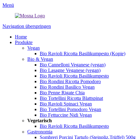
Menü
Navigation überspringen
Home
Produkte
Vegan
Bio Ravioli Ricotta Basilikumpesto (Kopie)
Bio & Vegan
Bio Cannelloni Veganese (vegan)
Bio Lasagne Veganese (vegan)
Bio Ravioli Ricotta Basilikumpesto
Bio Rondini Ricotta Pomodoro
Bio Rondini Basilico Vegan
Bio Penne Rigate Chia
Bio Tortellini Ricotta Blattspinat
Bio Ravioli Spinaci Vegan
Bio Tortellini Pomodoro Vegan
Bio Fettuccine Nidi Vegan
Vegetarisch
Bio Ravioli Ricotta Basilikumpesto
Gastronomia
Sombreri Porcini Tartufo (Steinpliz,Trüffel) 500g