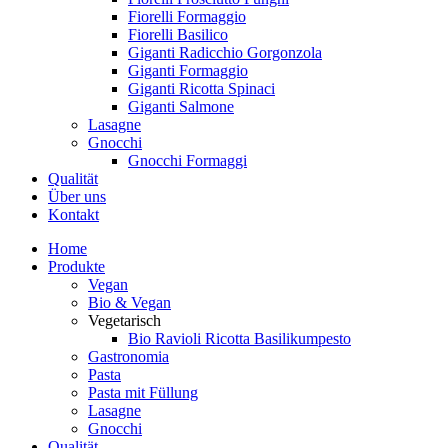
Fiorelli Formaggio
Fiorelli Basilico
Giganti Radicchio Gorgonzola
Giganti Formaggio
Giganti Ricotta Spinaci
Giganti Salmone
Lasagne
Gnocchi
Gnocchi Formaggi
Qualität
Über uns
Kontakt
Home
Produkte
Vegan
Bio & Vegan
Vegetarisch
Bio Ravioli Ricotta Basilikumpesto
Gastronomia
Pasta
Pasta mit Füllung
Lasagne
Gnocchi
Qualität