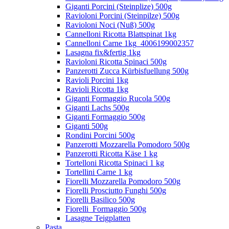
Giganti Porcini (Steinplize) 500g
Ravioloni Porcini (Steinpilze) 500g
Ravioloni Noci (Nuß) 500g
Cannelloni Ricotta Blattspinat 1kg
Cannelloni Carne 1kg_4006199002357
Lasagna fix&fertig 1kg
Ravioloni Ricotta Spinaci 500g
Panzerotti Zucca Kürbisfuellung 500g
Ravioli Porcini 1kg
Ravioli Ricotta 1kg
Giganti Formaggio Rucola 500g
Giganti Lachs 500g
Giganti Formaggio 500g
Giganti 500g
Rondini Porcini 500g
Panzerotti Mozzarella Pomodoro 500g
Panzerotti Ricotta Käse 1 kg
Tortelloni Ricotta Spinaci 1 kg
Tortellini Carne 1 kg
Fiorelli Mozzarella Pomodoro 500g
Fiorelli Prosciutto Funghi 500g
Fiorelli Basilico 500g
Fiorelli_Formaggio 500g
Lasagne Teigplatten
Pasta